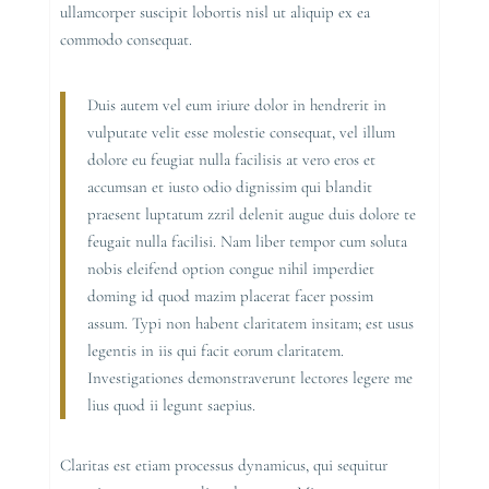
ullamcorper suscipit lobortis nisl ut aliquip ex ea
commodo consequat.
Duis autem vel eum iriure dolor in hendrerit in
vulputate velit esse molestie consequat, vel illum
dolore eu feugiat nulla facilisis at vero eros et
accumsan et iusto odio dignissim qui blandit
praesent luptatum zzril delenit augue duis dolore te
feugait nulla facilisi. Nam liber tempor cum soluta
nobis eleifend option congue nihil imperdiet
doming id quod mazim placerat facer possim
assum. Typi non habent claritatem insitam; est usus
legentis in iis qui facit eorum claritatem.
Investigationes demonstraverunt lectores legere me
lius quod ii legunt saepius.
Claritas est etiam processus dynamicus, qui sequitur