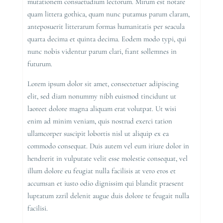
mutationem consuetudium lectorum. Mirum est notare
quam littera gothica, quam nunc putamus parum claram,
anteposuerit litterarum formas humanitatis per seacula
quarta decima et quinta decima. Eodem modo typi, qui
nunc nobis videntur parum clari, fiant sollemnes in
futurum.
Lorem ipsum dolor sit amet, consectetuer adipiscing
elit, sed diam nonummy nibh euismod tincidunt ut
laoreet dolore magna aliquam erat volutpat. Ut wisi
enim ad minim veniam, quis nostrud exerci tation
ullamcorper suscipit lobortis nisl ut aliquip ex ea
commodo consequat. Duis autem vel eum iriure dolor in
hendrerit in vulputate velit esse molestie consequat, vel
illum dolore eu feugiat nulla facilisis at vero eros et
accumsan et iusto odio dignissim qui blandit praesent
luptatum zzril delenit augue duis dolore te feugait nulla
facilisi.