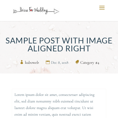
SAMPLE POST WITH IMAGE
ALIGNED RIGHT
by
kuboweb
|
Dec 8, 2018
|
Category #4
Lorem ipsum dolor sit amet, consectetuer adipiscing
elit, sed diam nonummy nibh euismod tincidunt ut
laoreet dolore magna aliquam erat volutpat. Ut wisi
enim ad minim veniam, quis nostrud exerci tation