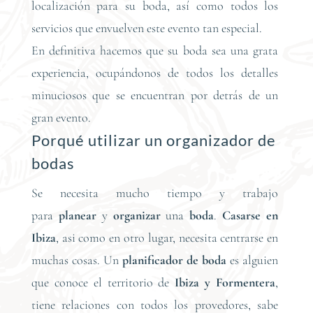
localización para su boda, así como todos los
servicios que envuelven este evento tan especial.
En definitiva hacemos que su boda sea una grata
experiencia, ocupándonos de todos los detalles
minuciosos que se encuentran por detrás de un
gran evento.
Porqué utilizar un organizador de
bodas
Se necesita mucho tiempo y trabajo
para
planear
y
organizar
una
boda
.
Casarse en
Ibiza
, asi como en otro lugar, necesita centrarse en
muchas cosas. Un
planificador de boda
es alguien
que conoce el territorio de
Ibiza y Formentera
,
tiene relaciones con todos los provedores, sabe