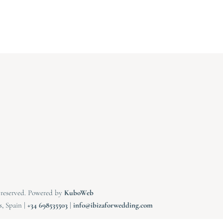
s reserved. Powered by
KuboWeb
s, Spain |
⁠⁠⁠+34 698535503
|
info@ibizaforwedding.com