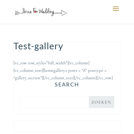
Test-gallery
[vc_row row_style=”full_width”][vc_column]
[vc_column_text][homegallery2 posts = “8” posttype =
“gallery_section”][/vc_column_text][/vc_column][/vc_row]
SEARCH